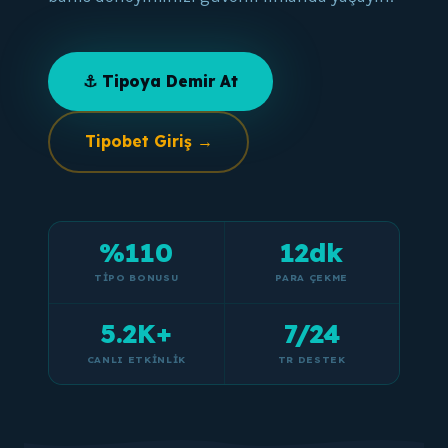
⚓ Tipoya Demir At
Tipobet Giriş →
%110
12dk
TIPO BONUSU
PARA ÇEKME
5.2K+
7/24
CANLI ETKINLIK
TR DESTEK