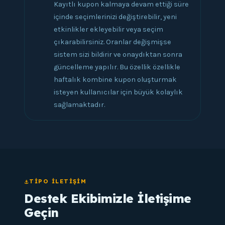
Kayıtlı kupon kalmaya devam ettiği süre
içinde seçimlerinizi değiştirebilir, yeni
etkinlikler ekleyebilir veya seçim
çıkarabilirsiniz. Oranlar değişmişse
sistem sizi bildirir ve onaydıktan sonra
güncelleme yapılır. Bu özellik özellikle
haftalık kombine kupon oluşturmak
isteyen kullanıcılar için büyük kolaylık
sağlamaktadır.
TIPO İLETIŞIM
Destek Ekibimizle İletişime
Geçin