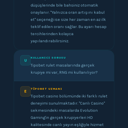
düşüşlerinde bile bahsiniz otomatik
onaylanır. "Yalnızca oran artışını kabul
et" seçeneği ise size her zaman en az ilk
teklif edilen oranı sağlar. Bu ayarı hesap
tercihlerinden kolayca
yapılandırabilirsiniz.
KULLANICI SORUSU
U
Tipobet rulet masalarında gerçek
krupiye mi var, RNG mi kullanılıyor?
TIPOBET UZMANI
E
Tipobet casino bölümünde iki farklı rulet
deneyimi sunulmaktadır. "Canlı Casino"
sekmesindeki masalarda Evolution
Gaming'in gerçek krupiyerleri HD
kalitesinde canlı yayın eşliğiyle hizmet