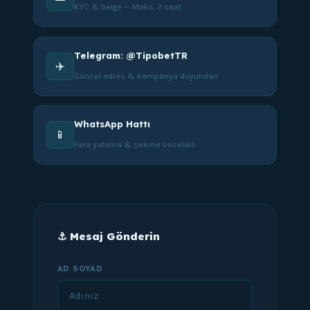
KYC & belge — Maks. 2 saat
Telegram: @TipobetTR
✈️
Güncel adres & kampanya duyuruları
WhatsApp Hattı
📱
Para yatırma & çekme öncelikli
⚓ Mesaj Gönderin
AD SOYAD