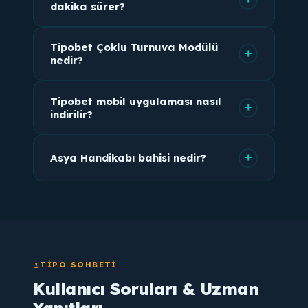
dakika sürer?
Tipobet Çoklu Turnuva Modülü
+
nedir?
Tipobet mobil uygulaması nasıl
+
indirilir?
+
Asya Handikabı bahisi nedir?
TIPO SOHBETI
Kullanıcı Soruları & Uzman
Yanıtları