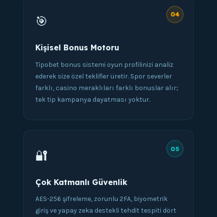
04
🎯
Kişisel Bonus Motoru
Tipobet bonus sistemi oyun profilinizi analiz
ederek size özel teklifler üretir. Spor severler
farklı, casino meraklıları farklı bonuslar alır;
tek tip kampanya dayatması yoktur.
05
🔐
Çok Katmanlı Güvenlik
AES-256 şifreleme, zorunlu 2FA, biyometrik
giriş ve yapay zeka destekli tehdit tespiti dört