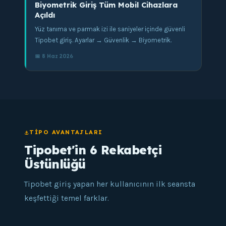
Biyometrik Giriş Tüm Mobil Cihazlara
Açıldı
Yüz tanıma ve parmak izi ile saniyeler içinde güvenli
Tipobet giriş. Ayarlar → Güvenlik → Biyometrik.
📅 8 Haz 2026
TIPO AVANTAJLARI
Tipobet'in 6 Rekabetçi
Üstünlüğü
Tipobet giriş yapan her kullanıcının ilk seansta
keşfettiği temel farklar.