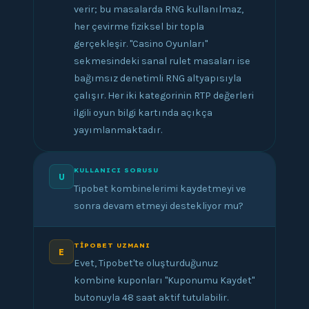
verir; bu masalarda RNG kullanılmaz,
her çevirme fiziksel bir topla
gerçekleşir. "Casino Oyunları"
sekmesindeki sanal rulet masaları ise
bağımsız denetimli RNG altyapısıyla
çalışır. Her iki kategorinin RTP değerleri
ilgili oyun bilgi kartında açıkça
yayımlanmaktadır.
KULLANICI SORUSU
U
Tipobet kombinelerimi kaydetmeyi ve
sonra devam etmeyi destekliyor mu?
TIPOBET UZMANI
E
Evet, Tipobet'te oluşturduğunuz
kombine kuponları "Kuponumu Kaydet"
butonuyla 48 saat aktif tutulabilir.