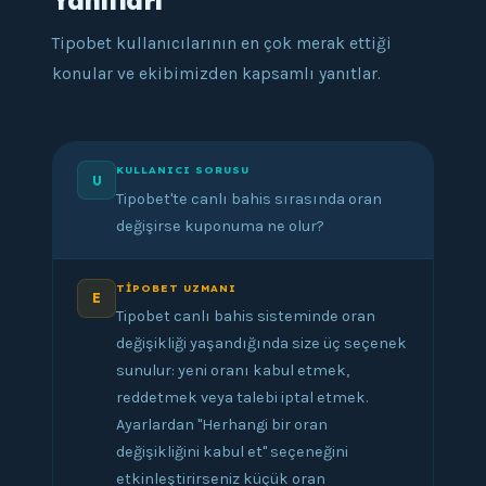
Tipobet kullanıcılarının en çok merak ettiği
konular ve ekibimizden kapsamlı yanıtlar.
KULLANICI SORUSU
U
Tipobet'te canlı bahis sırasında oran
değişirse kuponuma ne olur?
TIPOBET UZMANI
E
Tipobet canlı bahis sisteminde oran
değişikliği yaşandığında size üç seçenek
sunulur: yeni oranı kabul etmek,
reddetmek veya talebi iptal etmek.
Ayarlardan "Herhangi bir oran
değişikliğini kabul et" seçeneğini
etkinleştirirseniz küçük oran