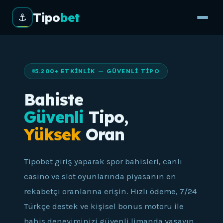
Tipo
bet
⚓
5.200+ ETKINLIK — GÜVENLI TIPO
Bahiste
Güvenli
Tipo,
Yüksek
Oran
Tipobet giriş yaparak spor bahisleri, canlı
casino ve slot oyunlarında piyasanın en
rekabetçi oranlarına erişin. Hızlı ödeme, 7/24
Türkçe destek ve kişisel bonus motoru ile
bahis deneyiminizi güvenli limanda yaşayın.