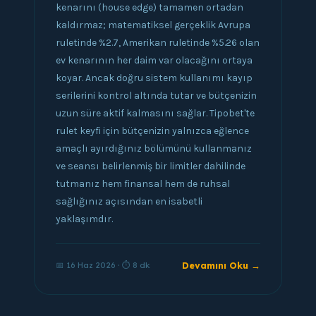
kenarını (house edge) tamamen ortadan
kaldırmaz; matematiksel gerçeklik Avrupa
ruletinde %2.7, Amerikan ruletinde %5.26 olan
ev kenarının her daim var olacağını ortaya
koyar. Ancak doğru sistem kullanımı kayıp
serilerini kontrol altında tutar ve bütçenizin
uzun süre aktif kalmasını sağlar. Tipobet'te
rulet keyfi için bütçenizin yalnızca eğlence
amaçlı ayırdığınız bölümünü kullanmanız
ve seansı belirlenmiş bir limitler dahilinde
tutmanız hem finansal hem de ruhsal
sağlığınız açısından en isabetli
yaklaşımdır.
📅 16 Haz 2026 · ⏱ 8 dk
Devamını Oku →