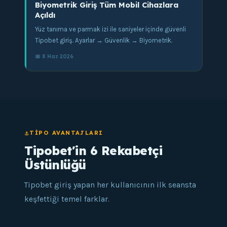
Biyometrik Giriş Tüm Mobil Cihazlara
Açıldı
Yüz tanıma ve parmak izi ile saniyeler içinde güvenli
Tipobet giriş. Ayarlar → Güvenlik → Biyometrik.
📅 8 Haz 2026
TIPO AVANTAJLARI
Tipobet'in 6 Rekabetçi
Üstünlüğü
Tipobet giriş yapan her kullanıcının ilk seansta
keşfettiği temel farklar.