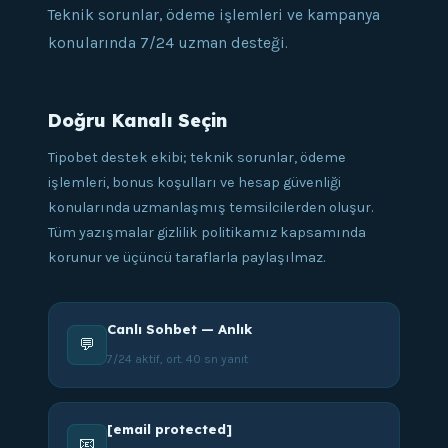
Teknik sorunlar, ödeme işlemleri ve kampanya
konularında 7/24 uzman desteği.
Doğru Kanalı Seçin
Tipobet destek ekibi; teknik sorunlar, ödeme
işlemleri, bonus koşulları ve hesap güvenliği
konularında uzmanlaşmış temsilcilerden oluşur.
Tüm yazışmalar gizlilik politikamız kapsamında
korunur ve üçüncü taraflarla paylaşılmaz.
Canlı Sohbet — Anlık
💬
7/24 aktif, ort. 40 sn yanıt
[email protected]
📧