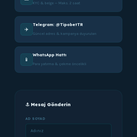
KYC & belge — Maks. 2 saat
Telegram: @TipobetTR
✈️
Güncel adres & kampanya duyuruları
WhatsApp Hattı
📱
Para yatırma & çekme öncelikli
⚓ Mesaj Gönderin
AD SOYAD