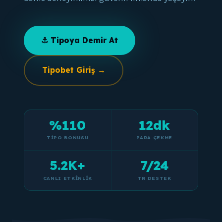
⚓ Tipoya Demir At
Tipobet Giriş →
%110
12dk
TIPO BONUSU
PARA ÇEKME
5.2K+
7/24
CANLI ETKINLIK
TR DESTEK