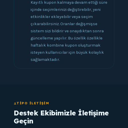
Kayıtlı kupon kalmaya devam ettiği süre
içinde seçimlerinizi değiştirebilir, yeni
etkinlikler ekleyebilir veya seçim
çıkarabilirsiniz. Oranlar değişmişse
sistem sizi bildirir ve onaydıktan sonra
güncelleme yapılır. Bu özellik özellikle
haftalık kombine kupon oluşturmak
isteyen kullanıcılar için büyük kolaylık
sağlamaktadır.
TIPO İLETIŞIM
Destek Ekibimizle İletişime
Geçin