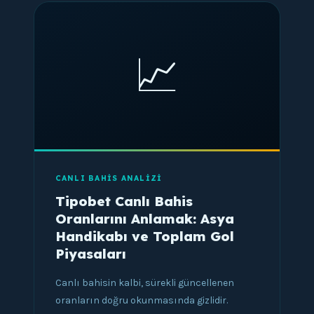
📈
CANLI BAHIS ANALIZI
Tipobet Canlı Bahis
Oranlarını Anlamak: Asya
Handikabı ve Toplam Gol
Piyasaları
Canlı bahisin kalbi, sürekli güncellenen
oranların doğru okunmasında gizlidir.