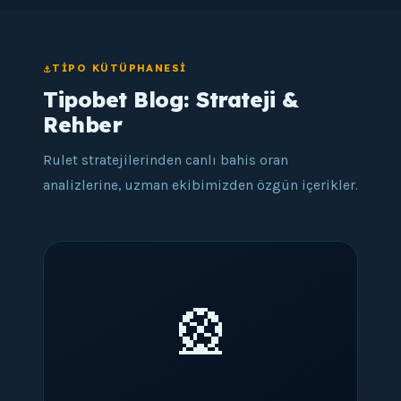
TIPO KÜTÜPHANESI
Tipobet Blog: Strateji &
Rehber
Rulet stratejilerinden canlı bahis oran
analizlerine, uzman ekibimizden özgün içerikler.
🎡