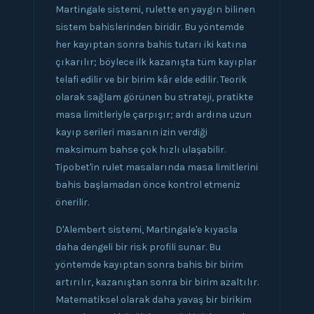
Martingale sistemi, rulette en yaygın bilinen
sistem bahislerinden biridir. Bu yöntemde
her kayıptan sonra bahis tutarı iki katına
çıkarılır; böylece ilk kazanışta tüm kayıplar
telafi edilir ve bir birim kâr elde edilir. Teorik
olarak sağlam görünen bu strateji, pratikte
masa limitleriyle çarpışır; ardı ardına uzun
kayıp serileri masanın izin verdiği
maksimum bahse çok hızlı ulaşabilir.
Tipobet'in rulet masalarında masa limitlerini
bahis başlamadan önce kontrol etmeniz
önerilir.
D'Alembert sistemi, Martingale'e kıyasla
daha dengeli bir risk profili sunar. Bu
yöntemde kayıptan sonra bahis bir birim
artırılır, kazanıştan sonra bir birim azaltılır.
Matematiksel olarak daha yavaş bir birikim