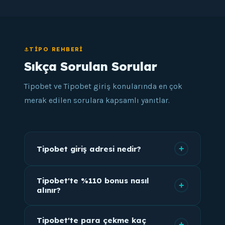
TIPO REHBERI
Sıkça Sorulan Sorular
Tipobet ve Tipobet giriş konularında en çok
merak edilen sorulara kapsamlı yanıtlar.
+
Tipobet giriş adresi nedir?
Tipobet'te %110 bonus nasıl
+
alınır?
Tipobet'te para çekme kaç
+