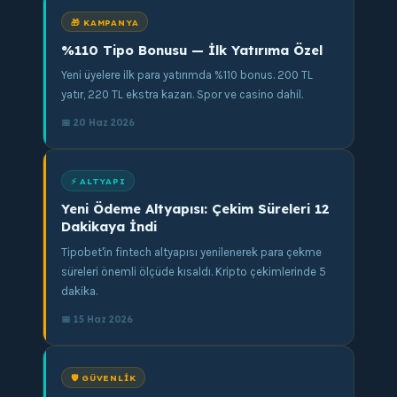
🎁 KAMPANYA
%110 Tipo Bonusu — İlk Yatırıma Özel
Yeni üyelere ilk para yatırımda %110 bonus. 200 TL
yatır, 220 TL ekstra kazan. Spor ve casino dahil.
📅 20 Haz 2026
⚡ ALTYAPI
Yeni Ödeme Altyapısı: Çekim Süreleri 12
Dakikaya İndi
Tipobet'in fintech altyapısı yenilenerek para çekme
süreleri önemli ölçüde kısaldı. Kripto çekimlerinde 5
dakika.
📅 15 Haz 2026
🛡️ GÜVENLIK