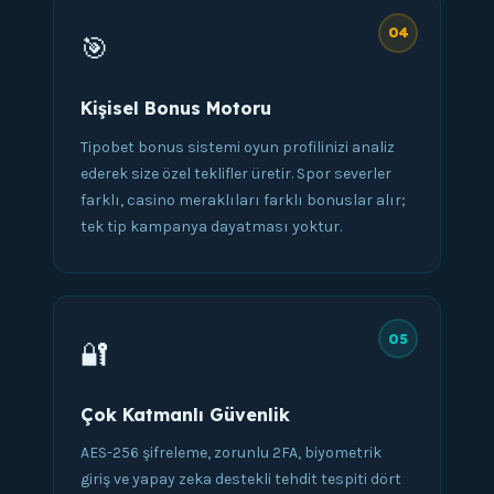
04
🎯
Kişisel Bonus Motoru
Tipobet bonus sistemi oyun profilinizi analiz
ederek size özel teklifler üretir. Spor severler
farklı, casino meraklıları farklı bonuslar alır;
tek tip kampanya dayatması yoktur.
05
🔐
Çok Katmanlı Güvenlik
AES-256 şifreleme, zorunlu 2FA, biyometrik
giriş ve yapay zeka destekli tehdit tespiti dört