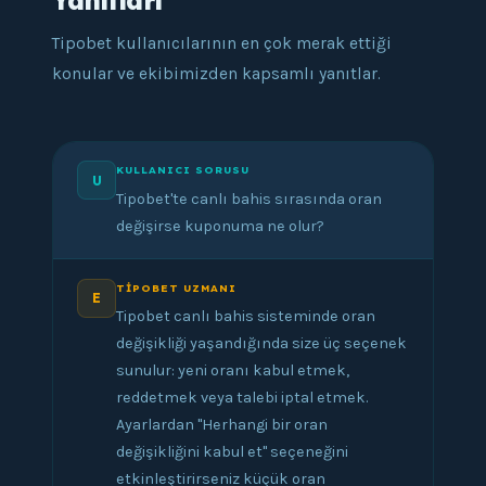
Tipobet kullanıcılarının en çok merak ettiği
konular ve ekibimizden kapsamlı yanıtlar.
KULLANICI SORUSU
U
Tipobet'te canlı bahis sırasında oran
değişirse kuponuma ne olur?
TIPOBET UZMANI
E
Tipobet canlı bahis sisteminde oran
değişikliği yaşandığında size üç seçenek
sunulur: yeni oranı kabul etmek,
reddetmek veya talebi iptal etmek.
Ayarlardan "Herhangi bir oran
değişikliğini kabul et" seçeneğini
etkinleştirirseniz küçük oran