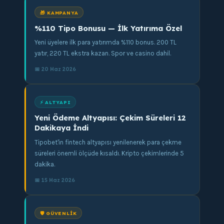
🎁 KAMPANYA
%110 Tipo Bonusu — İlk Yatırıma Özel
Yeni üyelere ilk para yatırımda %110 bonus. 200 TL
yatır, 220 TL ekstra kazan. Spor ve casino dahil.
📅 20 Haz 2026
⚡ ALTYAPI
Yeni Ödeme Altyapısı: Çekim Süreleri 12
Dakikaya İndi
Tipobet'in fintech altyapısı yenilenerek para çekme
süreleri önemli ölçüde kısaldı. Kripto çekimlerinde 5
dakika.
📅 15 Haz 2026
🛡️ GÜVENLIK