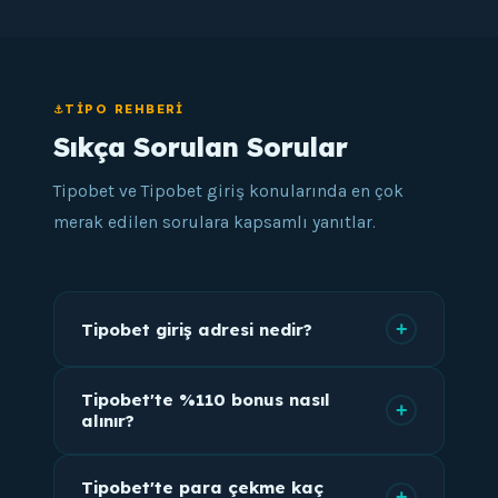
TIPO REHBERI
Sıkça Sorulan Sorular
Tipobet ve Tipobet giriş konularında en çok
merak edilen sorulara kapsamlı yanıtlar.
+
Tipobet giriş adresi nedir?
Tipobet'te %110 bonus nasıl
+
alınır?
Tipobet'te para çekme kaç
+