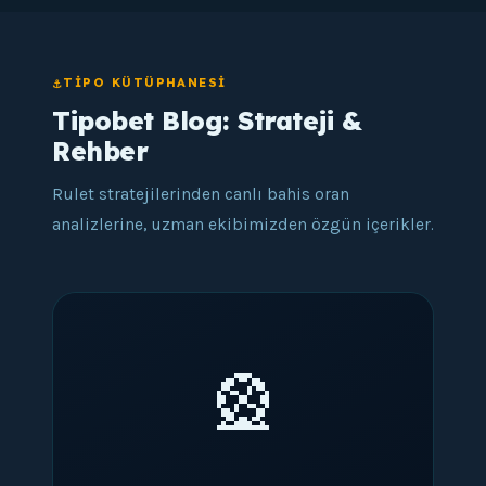
TIPO KÜTÜPHANESI
Tipobet Blog: Strateji &
Rehber
Rulet stratejilerinden canlı bahis oran
analizlerine, uzman ekibimizden özgün içerikler.
🎡