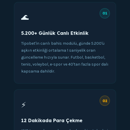
01
🌊
5.200+ Günlük Canlı Etkinlik
Tipobet'in canlı bahis modülü, günde 5.200'ü
aşkın etkinliği ortalama 1 saniyelik oran
güncelleme hızıyla sunar. Futbol, basketbol,
tenis, voleybol, e-spor ve 40'tan fazla spor dalı
kapsama dahildir.
02
⚡
12 Dakikada Para Çekme