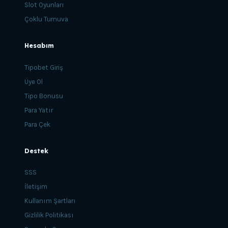
Slot Oyunları
Çoklu Turnuva
Hesabım
Tipobet Giriş
Üye Ol
Tipo Bonusu
Para Yatır
Para Çek
Destek
SSS
İletişim
Kullanım Şartları
Gizlilik Politikası