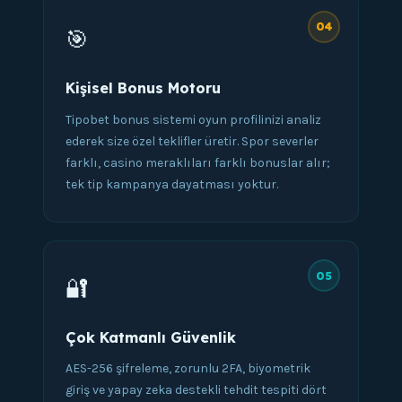
04
🎯
Kişisel Bonus Motoru
Tipobet bonus sistemi oyun profilinizi analiz
ederek size özel teklifler üretir. Spor severler
farklı, casino meraklıları farklı bonuslar alır;
tek tip kampanya dayatması yoktur.
05
🔐
Çok Katmanlı Güvenlik
AES-256 şifreleme, zorunlu 2FA, biyometrik
giriş ve yapay zeka destekli tehdit tespiti dört