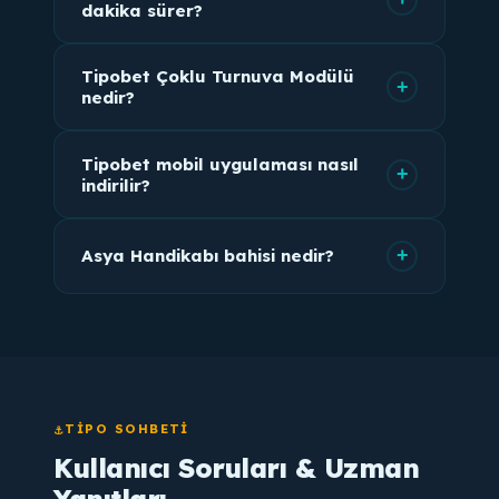
dakika sürer?
Tipobet Çoklu Turnuva Modülü
+
nedir?
Tipobet mobil uygulaması nasıl
+
indirilir?
+
Asya Handikabı bahisi nedir?
TIPO SOHBETI
Kullanıcı Soruları & Uzman
Yanıtları