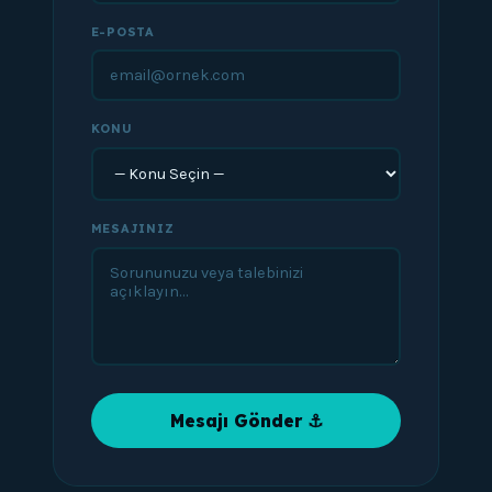
E-POSTA
KONU
MESAJINIZ
Mesajı Gönder ⚓