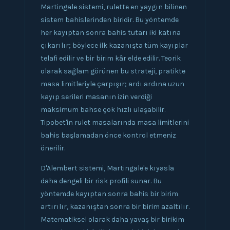
Martingale sistemi, rulette en yaygın bilinen
sistem bahislerinden biridir. Bu yöntemde
her kayıptan sonra bahis tutarı iki katına
çıkarılır; böylece ilk kazanışta tüm kayıplar
telafi edilir ve bir birim kâr elde edilir. Teorik
olarak sağlam görünen bu strateji, pratikte
masa limitleriyle çarpışır; ardı ardına uzun
kayıp serileri masanın izin verdiği
maksimum bahse çok hızlı ulaşabilir.
Tipobet'in rulet masalarında masa limitlerini
bahis başlamadan önce kontrol etmeniz
önerilir.
D'Alembert sistemi, Martingale'e kıyasla
daha dengeli bir risk profili sunar. Bu
yöntemde kayıptan sonra bahis bir birim
artırılır, kazanıştan sonra bir birim azaltılır.
Matematiksel olarak daha yavaş bir birikim