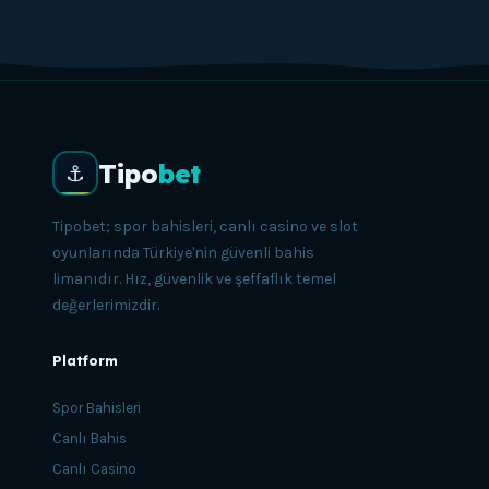
Tipo
bet
⚓
Tipobet; spor bahisleri, canlı casino ve slot
oyunlarında Türkiye'nin güvenli bahis
limanıdır. Hız, güvenlik ve şeffaflık temel
değerlerimizdir.
Platform
Spor Bahisleri
Canlı Bahis
Canlı Casino