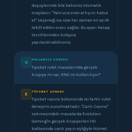
düşüşlerinde bile bahsiniz otomatik
onaylanır. "Yalnızca oran artışını kabul
et" seçeneği ise size her zaman en az ilk
teklif edilen oranı sağlar. Bu ayarı hesap
tercihlerinden kolayca
yapılandırabilirsiniz.
KULLANICI SORUSU
U
Tipobet rulet masalarında gerçek
krupiye mi var, RNG mi kullanılıyor?
TIPOBET UZMANI
E
Tipobet casino bölümünde iki farklı rulet
deneyimi sunulmaktadır. "Canlı Casino"
sekmesindeki masalarda Evolution
Gaming'in gerçek krupiyerleri HD
kalitesinde canlı yayın eşliğiyle hizmet