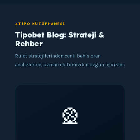
TIPO KÜTÜPHANESI
Tipobet Blog: Strateji &
Rehber
Rulet stratejilerinden canlı bahis oran
analizlerine, uzman ekibimizden özgün içerikler.
🎡