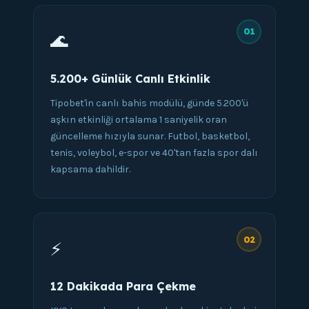
01
🌊
5.200+ Günlük Canlı Etkinlik
Tipobet'in canlı bahis modülü, günde 5.200'ü
aşkın etkinliği ortalama 1 saniyelik oran
güncelleme hızıyla sunar. Futbol, basketbol,
tenis, voleybol, e-spor ve 40'tan fazla spor dalı
kapsama dahildir.
02
⚡
12 Dakikada Para Çekme