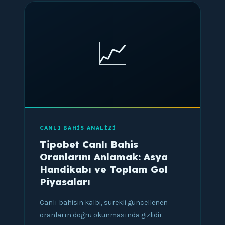
📈
CANLI BAHIS ANALIZI
Tipobet Canlı Bahis
Oranlarını Anlamak: Asya
Handikabı ve Toplam Gol
Piyasaları
Canlı bahisin kalbi, sürekli güncellenen
oranların doğru okunmasında gizlidir.