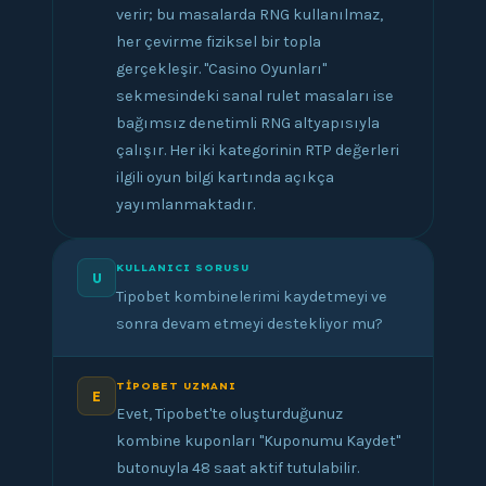
verir; bu masalarda RNG kullanılmaz,
her çevirme fiziksel bir topla
gerçekleşir. "Casino Oyunları"
sekmesindeki sanal rulet masaları ise
bağımsız denetimli RNG altyapısıyla
çalışır. Her iki kategorinin RTP değerleri
ilgili oyun bilgi kartında açıkça
yayımlanmaktadır.
KULLANICI SORUSU
U
Tipobet kombinelerimi kaydetmeyi ve
sonra devam etmeyi destekliyor mu?
TIPOBET UZMANI
E
Evet, Tipobet'te oluşturduğunuz
kombine kuponları "Kuponumu Kaydet"
butonuyla 48 saat aktif tutulabilir.