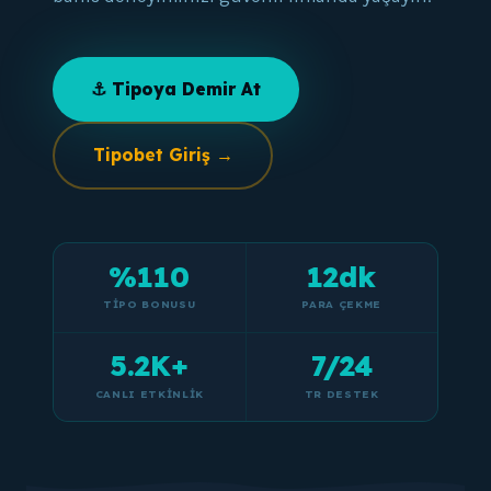
⚓ Tipoya Demir At
Tipobet Giriş →
%110
12dk
TIPO BONUSU
PARA ÇEKME
5.2K+
7/24
CANLI ETKINLIK
TR DESTEK