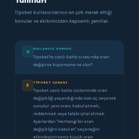
Tipobet kullanıcılarının en çok merak ettiği
konular ve ekibimizden kapsamlı yanıtlar.
KULLANICI SORUSU
U
Tipobet'te canlı bahis sırasında oran
değişirse kuponuma ne olur?
TIPOBET UZMANI
E
Tipobet canlı bahis sisteminde oran
değişikliği yaşandığında size üç seçenek
sunulur: yeni oranı kabul etmek,
reddetmek veya talebi iptal etmek.
Ayarlardan "Herhangi bir oran
değişikliğini kabul et" seçeneğini
etkinleştirirseniz küçük oran