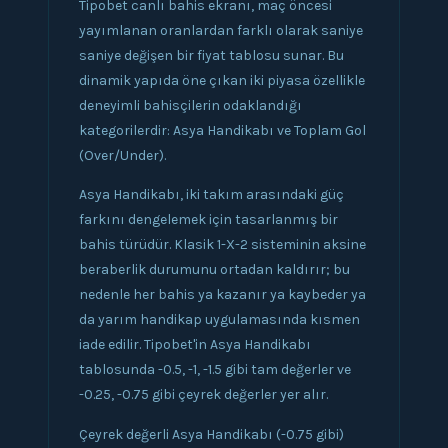
Tipobet canlı bahis ekranı, maç öncesi
yayımlanan oranlardan farklı olarak saniye
saniye değişen bir fiyat tablosu sunar. Bu
dinamik yapıda öne çıkan iki piyasa özellikle
deneyimli bahisçilerin odaklandığı
kategorilerdir: Asya Handikabı ve Toplam Gol
(Over/Under).
Asya Handikabı, iki takım arasındaki güç
farkını dengelemek için tasarlanmış bir
bahis türüdür. Klasik 1-X-2 sisteminin aksine
beraberlik durumunu ortadan kaldırır; bu
nedenle her bahis ya kazanır ya kaybeder ya
da yarım handikap uygulamasında kısmen
iade edilir. Tipobet'in Asya Handikabı
tablosunda -0.5, -1, -1.5 gibi tam değerler ve
-0.25, -0.75 gibi çeyrek değerler yer alır.
Çeyrek değerli Asya Handikabı (-0.75 gibi)