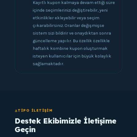
Kayıtlı kupon kalmaya devam ettiği süre
içinde seçimlerinizi değiştirebilir, yeni
etkinlikler ekleyebilir veya seçim
çıkarabilirsiniz. Oranlar değişmişse
sistem sizi bildirir ve onaydıktan sonra
güncelleme yapılır. Bu özellik özellikle
haftalık kombine kupon oluşturmak
isteyen kullanıcılar için büyük kolaylık
sağlamaktadır.
TIPO İLETIŞIM
Destek Ekibimizle İletişime
Geçin