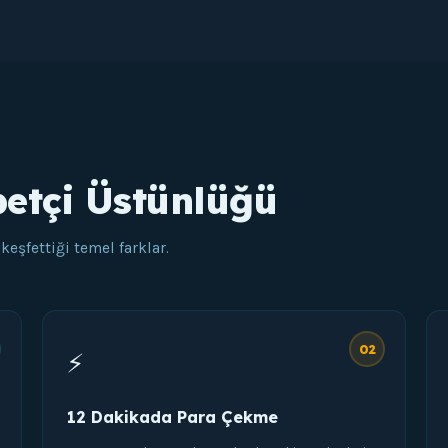
betçi Üstünlüğü
keşfettiği temel farklar.
02
⚡
12 Dakikada Para Çekme