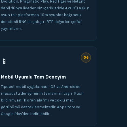
Evolution, Pragmatic Play, Red Tiger ve NetEnt
dahil dünya liderlerinin içerikleriyle 4.200'ü aşkın
oyun tek platformda. Tüm oyunlar bağımsız
denetimli RNG ile çalışır; RTP değerleri şeffaf
yayımlanır.
06
📱
Mobil Uyumlu Tam Deneyim
Tipobet mobil uygulaması iOS ve Android'de
masaüstü deneyiminin tamamını taşır. Push
bildirim, anlık oran alarmı ve çoklu maç
görünümü desteklenmektedir. App Store ve
Google Play'den indirilebilir.