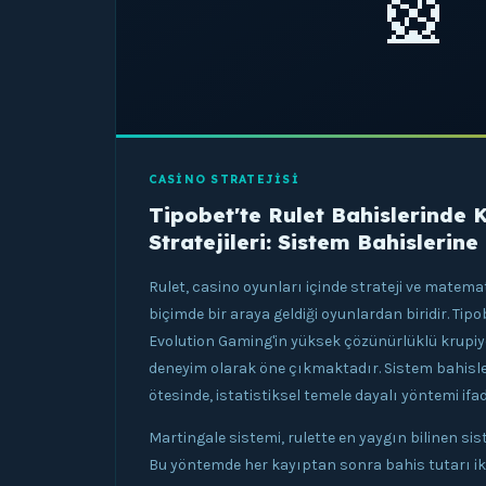
🎡
CASINO STRATEJISI
Tipobet'te Rulet Bahislerinde
Stratejileri: Sistem Bahislerine 
Rulet, casino oyunları içinde strateji ve matema
biçimde bir araya geldiği oyunlardan biridir. Tipo
Evolution Gaming'in yüksek çözünürlüklü krupiye
deneyim olarak öne çıkmaktadır. Sistem bahisle
ötesinde, istatistiksel temele dayalı yöntemi ifad
Martingale sistemi, rulette en yaygın bilinen sis
Bu yöntemde her kayıptan sonra bahis tutarı iki