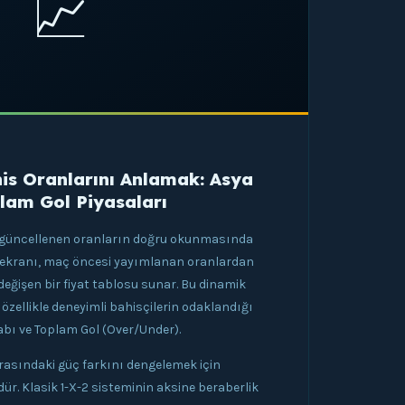
📈
is Oranlarını Anlamak: Asya
lam Gol Piyasaları
li güncellenen oranların doğru okunmasında
is ekranı, maç öncesi yayımlanan oranlardan
değişen bir fiyat tablosu sunar. Bu dinamik
 özellikle deneyimli bahisçilerin odaklandığı
abı ve Toplam Gol (Over/Under).
arasındaki güç farkını dengelemek için
ür. Klasik 1-X-2 sisteminin aksine beraberlik