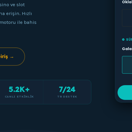
Okl
sino ve slot
a erişin. Hızlı
motoru ile bahis
⚽ SÜ
Gala
iriş →
5.2K+
7/24
CANLI ETKINLIK
TR DESTEK