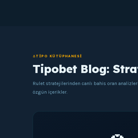
TIPO KÜTÜPHANESI
Tipobet Blog: Stra
Rulet stratejilerinden canlı bahis oran analizl
özgün içerikler.