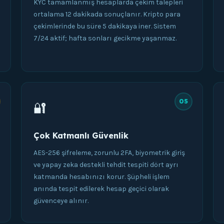
KYC tamamlanmış hesaplarda çekim talepleri
ortalama 12 dakikada sonuçlanır. Kripto para
çekimlerinde bu süre 5 dakikaya iner. Sistem
7/24 aktif; hafta sonları gecikme yaşanmaz.
05
🔐
Çok Katmanlı Güvenlik
AES-256 şifreleme, zorunlu 2FA, biyometrik giriş
ve yapay zeka destekli tehdit tespiti dört ayrı
katmanda hesabınızı korur. Şüpheli işlem
anında tespit edilerek hesap geçici olarak
güvenceye alınır.