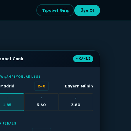
Tipobet Giriş
Üye Ol
pobet Canlı
● CANLI
FA ŞAMPIYONLAR LIGI
 Madrid
Bayern Münih
2–0
1
X
2
1.85
3.60
3.80
BA FINALS