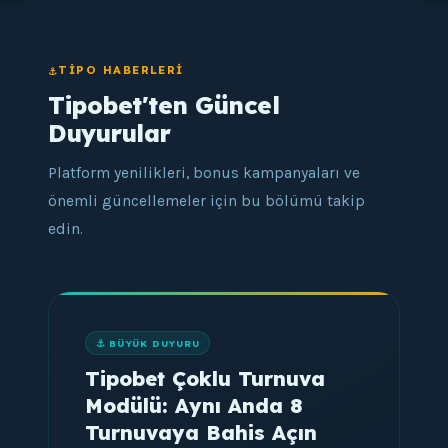
TIPO HABERLERI
Tipobet'ten Güncel
Duyurular
Platform yenilikleri, bonus kampanyaları ve
önemli güncellemeler için bu bölümü takip
edin.
⚓ BÜYÜK DUYURU
Tipobet Çoklu Turnuva
Modülü: Aynı Anda 8
Turnuvaya Bahis Açın