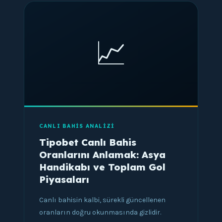
📈
CANLI BAHIS ANALIZI
Tipobet Canlı Bahis
Oranlarını Anlamak: Asya
Handikabı ve Toplam Gol
Piyasaları
Canlı bahisin kalbi, sürekli güncellenen
oranların doğru okunmasında gizlidir.