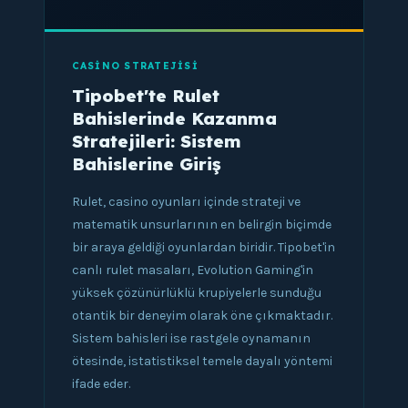
CASINO STRATEJISI
Tipobet'te Rulet
Bahislerinde Kazanma
Stratejileri: Sistem
Bahislerine Giriş
Rulet, casino oyunları içinde strateji ve
matematik unsurlarının en belirgin biçimde
bir araya geldiği oyunlardan biridir. Tipobet'in
canlı rulet masaları, Evolution Gaming'in
yüksek çözünürlüklü krupiyelerle sunduğu
otantik bir deneyim olarak öne çıkmaktadır.
Sistem bahisleri ise rastgele oynamanın
ötesinde, istatistiksel temele dayalı yöntemi
ifade eder.