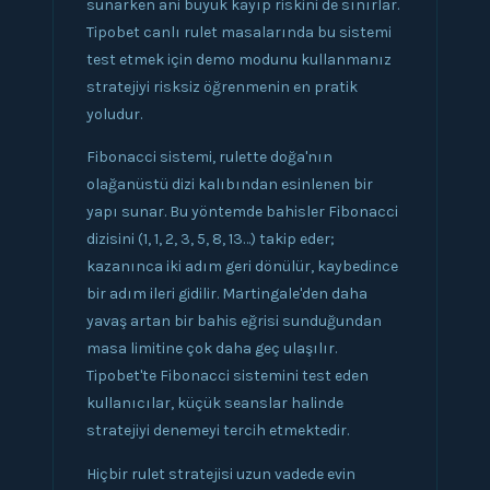
sunarken ani büyük kayıp riskini de sınırlar.
Tipobet canlı rulet masalarında bu sistemi
test etmek için demo modunu kullanmanız
stratejiyi risksiz öğrenmenin en pratik
yoludur.
Fibonacci sistemi, rulette doğa'nın
olağanüstü dizi kalıbından esinlenen bir
yapı sunar. Bu yöntemde bahisler Fibonacci
dizisini (1, 1, 2, 3, 5, 8, 13…) takip eder;
kazanınca iki adım geri dönülür, kaybedince
bir adım ileri gidilir. Martingale'den daha
yavaş artan bir bahis eğrisi sunduğundan
masa limitine çok daha geç ulaşılır.
Tipobet'te Fibonacci sistemini test eden
kullanıcılar, küçük seanslar halinde
stratejiyi denemeyi tercih etmektedir.
Hiçbir rulet stratejisi uzun vadede evin