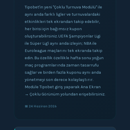
Tipobet'in yeni "Çoklu Turnuva Modülü" ile
aynı anda farklı ligler ve turnuvalardaki
etkinlikleri tek ekrandan takip edebilir,
her birisi için bağımsız kupon
oluşturabilirsiniz. UEFA Şampiyonlar Ligi
ile Süper Lig'i aynı anda izleyin; NBA ile
Euroleague maçlarını tek ekranda takip
edin. Bu özellik özellikle hafta sonu yoğun
maç programlarında zaman tasarrufu
sağlar ve birden fazla kuponu aynı anda
yönetmeyi son derece kolaylaştırır.
Modüle Tipobet giriş yaparak Ana Ekran
→ Çoklu Görünüm yolundan erişebilirsiniz.
📅 24 Haziran 2026