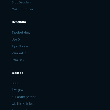
Slot Oyunları
Çoklu Turnuva
Hesabım
Tipobet Giriş
Üye Ol
Tipo Bonusu
Para Yatır
Para Çek
Destek
SSS
İletişim
Kullanım Şartları
Gizlilik Politikası