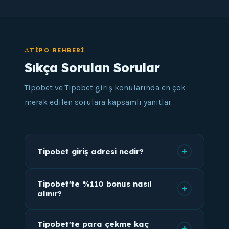
TIPO REHBERI
Sıkça Sorulan Sorular
Tipobet ve Tipobet giriş konularında en çok
merak edilen sorulara kapsamlı yanıtlar.
+
Tipobet giriş adresi nedir?
Tipobet'te %110 bonus nasıl
+
alınır?
Tipobet'te para çekme kaç
+