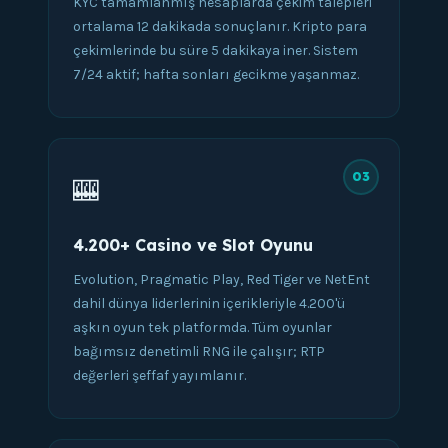
KYC tamamlanmış hesaplarda çekim talepleri
ortalama 12 dakikada sonuçlanır. Kripto para
çekimlerinde bu süre 5 dakikaya iner. Sistem
7/24 aktif; hafta sonları gecikme yaşanmaz.
03
🎰
4.200+ Casino ve Slot Oyunu
Evolution, Pragmatic Play, Red Tiger ve NetEnt
dahil dünya liderlerinin içerikleriyle 4.200'ü
aşkın oyun tek platformda. Tüm oyunlar
bağımsız denetimli RNG ile çalışır; RTP
değerleri şeffaf yayımlanır.