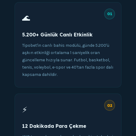
01
🌊
5.200+ Günlük Canlı Etkinlik
Tipobet'in canlı bahis modülü, günde 5.200'ü
aşkın etkinliği ortalama 1 saniyelik oran
güncelleme hızıyla sunar. Futbol, basketbol,
tenis, voleybol, e-spor ve 40'tan fazla spor dalı
kapsama dahildir.
02
⚡
12 Dakikada Para Çekme