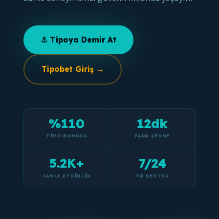
⚓ Tipoya Demir At
Tipobet Giriş →
%110
12dk
TIPO BONUSU
PARA ÇEKME
5.2K+
7/24
CANLI ETKINLIK
TR DESTEK