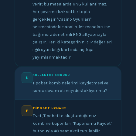
verir; bu masalarda RNG kullanılmaz,
her çevirme fiziksel bir topla
gerçekleşir. "Casino Oyunları"
sekmesindeki sanal rulet masaları ise
bağımsız denetimli RNG altyapısıyla
çalışır. Her iki kategorinin RTP değerleri
ilgili oyun bilgi kartında açıkça
yayımlanmaktadır.
KULLANICI SORUSU
U
Tipobet kombinelerimi kaydetmeyi ve
sonra devam etmeyi destekliyor mu?
TIPOBET UZMANI
E
Evet, Tipobet'te oluşturduğunuz
kombine kuponları "Kuponumu Kaydet"
butonuyla 48 saat aktif tutulabilir.