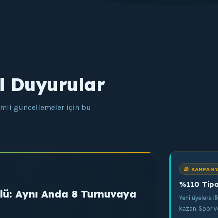
l Duyurular
emli güncellemeler için bu
🎁 KAMPAN
%110 Tipo
lü: Aynı Anda 8 Turnuvaya
Yeni üyelere i
kazan. Spor ve