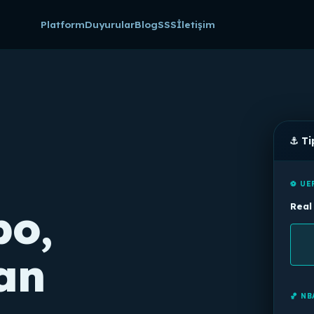
Platform
Duyurular
Blog
SSS
İletişim
⚓ Ti
⚽ UE
po,
Real
an
🏀 N