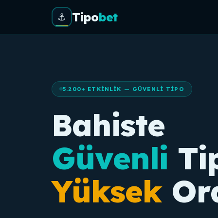
Tipo
bet
⚓
5.200+ ETKINLIK — GÜVENLI TIPO
Bahiste
Güvenli
Ti
Yüksek
Or