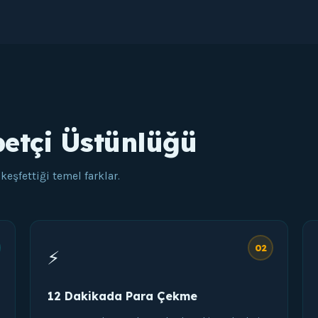
betçi Üstünlüğü
keşfettiği temel farklar.
02
⚡
12 Dakikada Para Çekme