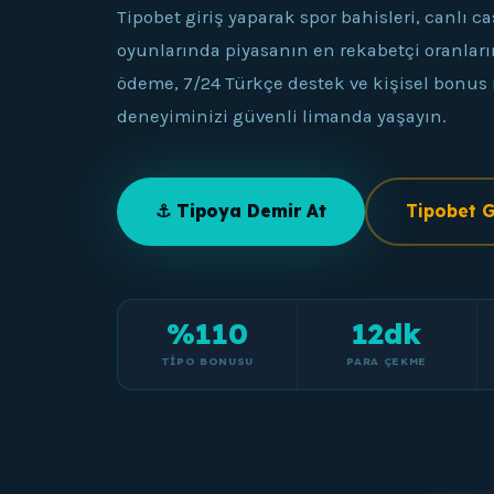
Tipobet giriş yaparak spor bahisleri, canlı ca
oyunlarında piyasanın en rekabetçi oranların
ödeme, 7/24 Türkçe destek ve kişisel bonus 
deneyiminizi güvenli limanda yaşayın.
⚓ Tipoya Demir At
Tipobet G
%110
12dk
TIPO BONUSU
PARA ÇEKME