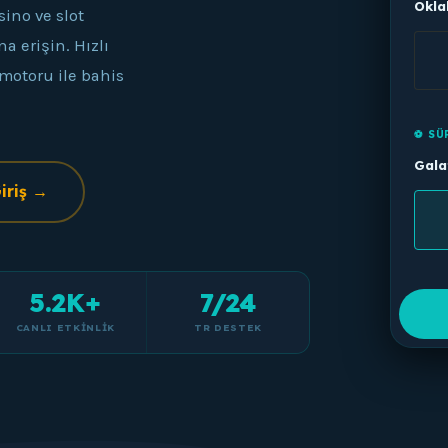
Okl
sino ve slot
a erişin. Hızlı
motoru ile bahis
⚽ SÜ
Gala
iriş →
5.2K+
7/24
CANLI ETKINLIK
TR DESTEK