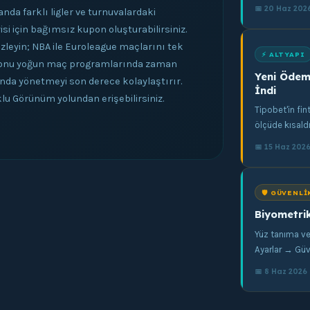
📅 20 Haz 202
anda farklı ligler ve turnuvalardaki
risi için bağımsız kupon oluşturabilirsiniz.
 izleyin; NBA ile Euroleague maçlarını tek
⚡ ALTYAPI
ta sonu yoğun maç programlarında zaman
Yeni Ödeme
anda yönetmeyi son derece kolaylaştırır.
İndi
u Görünüm yolundan erişebilirsiniz.
Tipobet'in fin
ölçüde kısaldı
📅 15 Haz 202
🛡️ GÜVENLI
Biyometrik
Yüz tanıma ve 
Ayarlar → Güv
📅 8 Haz 2026