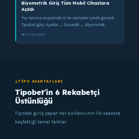
Biyometrik Giriş Tüm Mobil Cihazlara
Açıldı
Yüz tanıma ve parmak izi ile saniyeler içinde güvenli
Tipobet giriş. Ayarlar → Güvenlik → Biyometrik.
📅 8 Haz 2026
TIPO AVANTAJLARI
Tipobet'in 6 Rekabetçi
Üstünlüğü
Tipobet giriş yapan her kullanıcının ilk seansta
keşfettiği temel farklar.