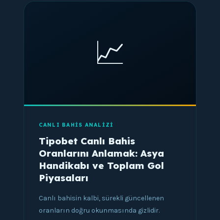
📈
CANLI BAHIS ANALIZI
Tipobet Canlı Bahis
Oranlarını Anlamak: Asya
Handikabı ve Toplam Gol
Piyasaları
Canlı bahisin kalbi, sürekli güncellenen
oranların doğru okunmasında gizlidir.