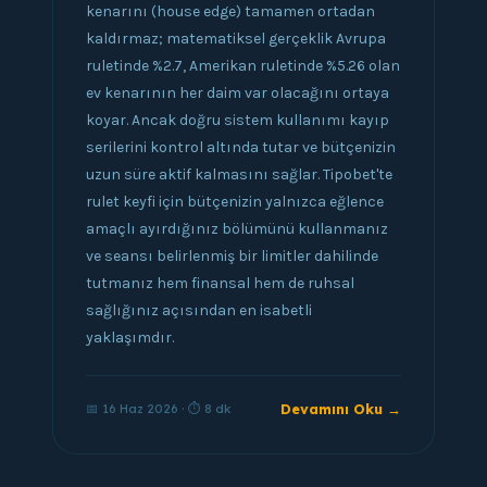
kenarını (house edge) tamamen ortadan
kaldırmaz; matematiksel gerçeklik Avrupa
ruletinde %2.7, Amerikan ruletinde %5.26 olan
ev kenarının her daim var olacağını ortaya
koyar. Ancak doğru sistem kullanımı kayıp
serilerini kontrol altında tutar ve bütçenizin
uzun süre aktif kalmasını sağlar. Tipobet'te
rulet keyfi için bütçenizin yalnızca eğlence
amaçlı ayırdığınız bölümünü kullanmanız
ve seansı belirlenmiş bir limitler dahilinde
tutmanız hem finansal hem de ruhsal
sağlığınız açısından en isabetli
yaklaşımdır.
📅 16 Haz 2026 · ⏱ 8 dk
Devamını Oku →