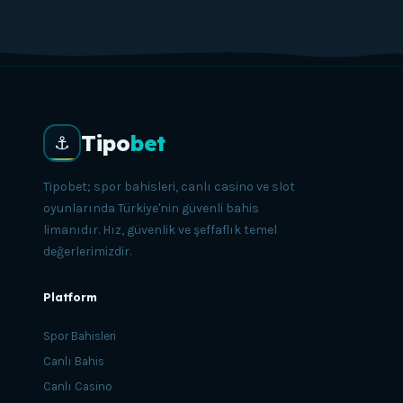
Tipo
bet
⚓
Tipobet; spor bahisleri, canlı casino ve slot
oyunlarında Türkiye'nin güvenli bahis
limanıdır. Hız, güvenlik ve şeffaflık temel
değerlerimizdir.
Platform
Spor Bahisleri
Canlı Bahis
Canlı Casino