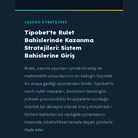
CASINO STRATEJISI
Tipobet'te Rulet
Bahislerinde Kazanma
Stratejileri: Sistem
Bahislerine Giriş
Rulet, casino oyunları içinde strateji ve
matematik unsurlarının en belirgin biçimde
bir araya geldiği oyunlardan biridir. Tipobet'in
canlı rulet masaları, Evolution Gaming'in
yüksek çözünürlüklü krupiyelerle sunduğu
otantik bir deneyim olarak öne çıkmaktadır.
Sistem bahisleri ise rastgele oynamanın
ötesinde, istatistiksel temele dayalı yöntemi
ifade eder.