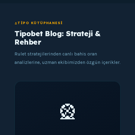
TIPO KÜTÜPHANESI
Tipobet Blog: Strateji &
Rehber
Rulet stratejilerinden canlı bahis oran
analizlerine, uzman ekibimizden özgün içerikler.
🎡