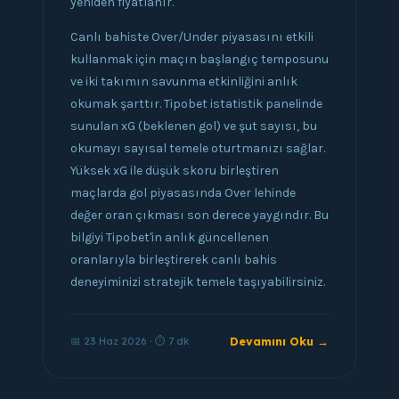
yeniden fiyatlanır.
Canlı bahiste Over/Under piyasasını etkili
kullanmak için maçın başlangıç temposunu
ve iki takımın savunma etkinliğini anlık
okumak şarttır. Tipobet istatistik panelinde
sunulan xG (beklenen gol) ve şut sayısı, bu
okumayı sayısal temele oturtmanızı sağlar.
Yüksek xG ile düşük skoru birleştiren
maçlarda gol piyasasında Over lehinde
değer oran çıkması son derece yaygındır. Bu
bilgiyi Tipobet'in anlık güncellenen
oranlarıyla birleştirerek canlı bahis
deneyiminizi stratejik temele taşıyabilirsiniz.
📅 23 Haz 2026 · ⏱ 7 dk
Devamını Oku →