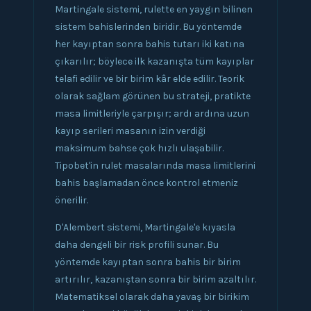
Martingale sistemi, rulette en yaygın bilinen
sistem bahislerinden biridir. Bu yöntemde
her kayıptan sonra bahis tutarı iki katına
çıkarılır; böylece ilk kazanışta tüm kayıplar
telafi edilir ve bir birim kâr elde edilir. Teorik
olarak sağlam görünen bu strateji, pratikte
masa limitleriyle çarpışır; ardı ardına uzun
kayıp serileri masanın izin verdiği
maksimum bahse çok hızlı ulaşabilir.
Tipobet'in rulet masalarında masa limitlerini
bahis başlamadan önce kontrol etmeniz
önerilir.
D'Alembert sistemi, Martingale'e kıyasla
daha dengeli bir risk profili sunar. Bu
yöntemde kayıptan sonra bahis bir birim
artırılır, kazanıştan sonra bir birim azaltılır.
Matematiksel olarak daha yavaş bir birikim