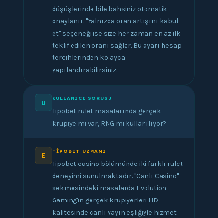
düşüşlerinde bile bahsiniz otomatik
onaylanır. "Yalnızca oran artışını kabul
et" seçeneği ise size her zaman en az ilk
teklif edilen oranı sağlar. Bu ayarı hesap
tercihlerinden kolayca
yapılandırabilirsiniz.
KULLANICI SORUSU
U
Tipobet rulet masalarında gerçek
krupiye mi var, RNG mi kullanılıyor?
TIPOBET UZMANI
E
Tipobet casino bölümünde iki farklı rulet
deneyimi sunulmaktadır. "Canlı Casino"
sekmesindeki masalarda Evolution
Gaming'in gerçek krupiyerleri HD
kalitesinde canlı yayın eşliğiyle hizmet