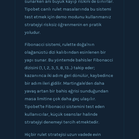
sunarken ani büyük kayıp riskini de sınırlar.
Tipobet canlı rulet masalarında bu sistemi
test etmek için demo modunu kullanmanız
stratejiyi risksiz öğrenmenin en pratik
yoludur.
Fibonacci sistemi, rulette doğa'nın
olağanüstü dizi kalıbından esinlenen bir
yapı sunar. Bu yöntemde bahisler Fibonacci
dizisini (1, 1, 2, 3, 5, 8, 13…) takip eder;
kazanınca iki adım geri dönülür, kaybedince
bir adım ileri gidilir. Martingale'den daha
yavaş artan bir bahis eğrisi sunduğundan
masa limitine çok daha geç ulaşılır.
Tipobet'te Fibonacci sistemini test eden
kullanıcılar, küçük seanslar halinde
stratejiyi denemeyi tercih etmektedir.
Hiçbir rulet stratejisi uzun vadede evin