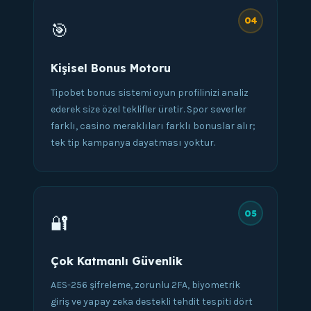
04
🎯
Kişisel Bonus Motoru
Tipobet bonus sistemi oyun profilinizi analiz
ederek size özel teklifler üretir. Spor severler
farklı, casino meraklıları farklı bonuslar alır;
tek tip kampanya dayatması yoktur.
05
🔐
Çok Katmanlı Güvenlik
AES-256 şifreleme, zorunlu 2FA, biyometrik
giriş ve yapay zeka destekli tehdit tespiti dört