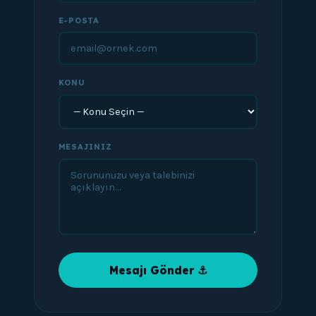
E-POSTA
KONU
MESAJINIZ
Mesajı Gönder ⚓