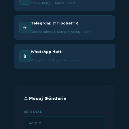
KYC & belge — Maks. 2 saat
Telegram: @TipobetTR
✈️
Güncel adres & kampanya duyuruları
WhatsApp Hattı
📱
Para yatırma & çekme öncelikli
⚓ Mesaj Gönderin
AD SOYAD