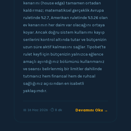
kenarını (house edge) tamamen ortadan
kaldırmaz; matematiksel gerçeklik Avrupa
ruletinde %2.7, Amerikan ruletinde %5.26 olan
ev kenarının her daim var olacağını ortaya
koyar. Ancak doğru sistem kullanımı kayıp
serilerini kontrol altında tutar ve bütçenizin
uzun süre aktif kalmasını sağlar. Tipobet'te
rulet keyfi için bütçenizin yalnızca eğlence
amaçlı ayırdığınız bölümünü kullanmanız
ve seansı belirlenmiş bir limitler dahilinde
tutmanız hem finansal hem de ruhsal
sağlığınız açısından en isabetli
yaklaşımdır.
📅 16 Haz 2026 · ⏱ 8 dk
Devamını Oku →