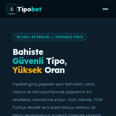
Tipo
bet
⚓
5.200+ ETKINLIK — GÜVENLI TIPO
Bahiste
Güvenli
Tipo,
Yüksek
Oran
Tipobet giriş yaparak spor bahisleri, canlı
casino ve slot oyunlarında piyasanın en
rekabetçi oranlarına erişin. Hızlı ödeme, 7/24
Türkçe destek ve kişisel bonus motoru ile
bahis deneyiminizi güvenli limanda yaşayın.