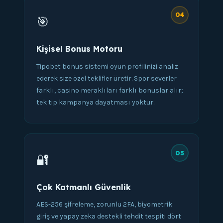
04
🎯
Kişisel Bonus Motoru
Tipobet bonus sistemi oyun profilinizi analiz
ederek size özel teklifler üretir. Spor severler
farklı, casino meraklıları farklı bonuslar alır;
tek tip kampanya dayatması yoktur.
05
🔐
Çok Katmanlı Güvenlik
AES-256 şifreleme, zorunlu 2FA, biyometrik
giriş ve yapay zeka destekli tehdit tespiti dört