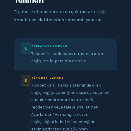
Tipobet kullanıcılarının en çok merak ettiği
konular ve ekibimizden kapsamlı yanıtlar.
KULLANICI SORUSU
U
Tipobet'te canlı bahis sırasında oran
değişirse kuponuma ne olur?
TIPOBET UZMANI
E
Tipobet canlı bahis sisteminde oran
değişikliği yaşandığında size üç seçenek
sunulur: yeni oranı kabul etmek,
reddetmek veya talebi iptal etmek.
Ayarlardan "Herhangi bir oran
değişikliğini kabul et" seçeneğini
etkinleştirirseniz küçük oran