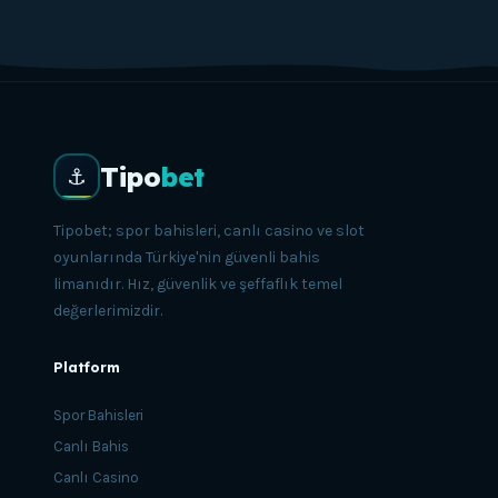
Tipo
bet
⚓
Tipobet; spor bahisleri, canlı casino ve slot
oyunlarında Türkiye'nin güvenli bahis
limanıdır. Hız, güvenlik ve şeffaflık temel
değerlerimizdir.
Platform
Spor Bahisleri
Canlı Bahis
Canlı Casino