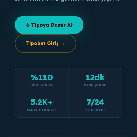
⚓ Tipoya Demir At
Tipobet Giriş →
%110
12dk
TIPO BONUSU
PARA ÇEKME
5.2K+
7/24
CANLI ETKINLIK
TR DESTEK