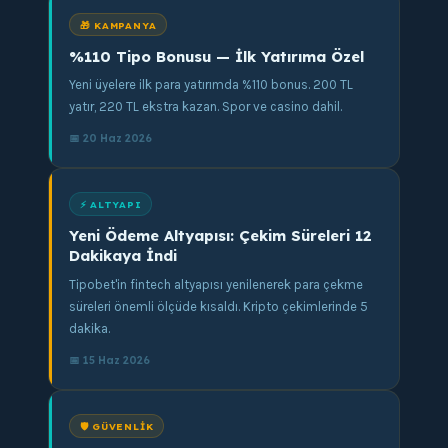
🎁 KAMPANYA
%110 Tipo Bonusu — İlk Yatırıma Özel
Yeni üyelere ilk para yatırımda %110 bonus. 200 TL
yatır, 220 TL ekstra kazan. Spor ve casino dahil.
📅 20 Haz 2026
⚡ ALTYAPI
Yeni Ödeme Altyapısı: Çekim Süreleri 12
Dakikaya İndi
Tipobet'in fintech altyapısı yenilenerek para çekme
süreleri önemli ölçüde kısaldı. Kripto çekimlerinde 5
dakika.
📅 15 Haz 2026
🛡️ GÜVENLIK