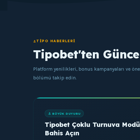
TIPO HABERLERI
Tipobet'ten Günce
Platform yenilikleri, bonus kampanyaları ve ön
bölümü takip edin.
⚓ BÜYÜK DUYURU
Tipobet Çoklu Turnuva Modü
Bahis Açın