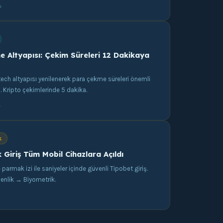
6
 Altyapısı: Çekim Süreleri 12 Dakikaya
tech altyapısı yenilenerek para çekme süreleri önemli
. Kripto çekimlerinde 5 dakika.
6
K
 Giriş Tüm Mobil Cihazlara Açıldı
parmak izi ile saniyeler içinde güvenli Tipobet giriş.
enlik → Biyometrik.