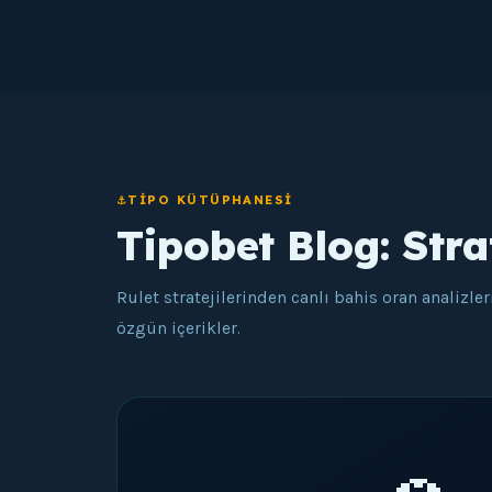
TIPO KÜTÜPHANESI
Tipobet Blog: Stra
Rulet stratejilerinden canlı bahis oran analizl
özgün içerikler.