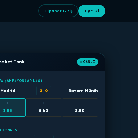
Tipobet Giriş
Üye Ol
pobet Canlı
● CANLI
FA ŞAMPIYONLAR LIGI
 Madrid
Bayern Münih
2–0
1
X
2
1.85
3.60
3.80
BA FINALS