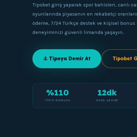
Tipobet giriş yaparak spor bahisleri, canlı ca
oyunlarında piyasanın en rekabetçi oranların
ödeme, 7/24 Türkçe destek ve kişisel bonus 
deneyiminizi güvenli limanda yaşayın.
⚓ Tipoya Demir At
Tipobet G
%110
12dk
TIPO BONUSU
PARA ÇEKME