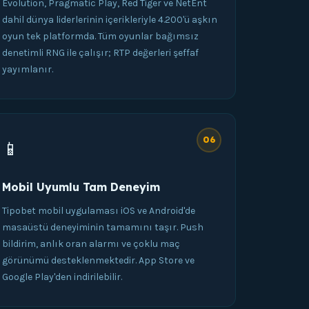
Evolution, Pragmatic Play, Red Tiger ve NetEnt
dahil dünya liderlerinin içerikleriyle 4.200'ü aşkın
oyun tek platformda. Tüm oyunlar bağımsız
denetimli RNG ile çalışır; RTP değerleri şeffaf
yayımlanır.
06
📱
Mobil Uyumlu Tam Deneyim
Tipobet mobil uygulaması iOS ve Android'de
masaüstü deneyiminin tamamını taşır. Push
bildirim, anlık oran alarmı ve çoklu maç
görünümü desteklenmektedir. App Store ve
Google Play'den indirilebilir.