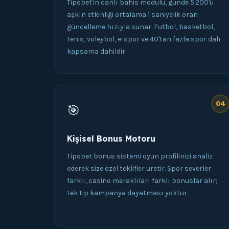
Tipobet'in canlı bahis modülü, günde 5.200'ü
aşkın etkinliği ortalama 1 saniyelik oran
güncelleme hızıyla sunar. Futbol, basketbol,
tenis, voleybol, e-spor ve 40'tan fazla spor dalı
kapsama dahildir.
04
🎯
Kişisel Bonus Motoru
Tipobet bonus sistemi oyun profilinizi analiz
ederek size özel teklifler üretir. Spor severler
farklı, casino meraklıları farklı bonuslar alır;
tek tip kampanya dayatması yoktur.