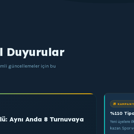
l Duyurular
emli güncellemeler için bu
🎁 KAMPAN
%110 Tipo
lü: Aynı Anda 8 Turnuvaya
Yeni üyelere i
kazan. Spor ve