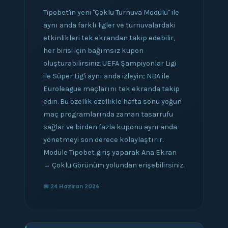
Tipobet'in yeni "Çoklu Turnuva Modülü" ile
aynı anda farklı ligler ve turnuvalardaki
etkinlikleri tek ekrandan takip edebilir,
her birisi için bağımsız kupon
oluşturabilirsiniz. UEFA Şampiyonlar Ligi
ile Süper Lig'i aynı anda izleyin; NBA ile
Euroleague maçlarını tek ekranda takip
edin. Bu özellik özellikle hafta sonu yoğun
maç programlarında zaman tasarrufu
sağlar ve birden fazla kuponu aynı anda
yönetmeyi son derece kolaylaştırır.
Modüle Tipobet giriş yaparak Ana Ekran
→ Çoklu Görünüm yolundan erişebilirsiniz.
📅 24 Haziran 2026