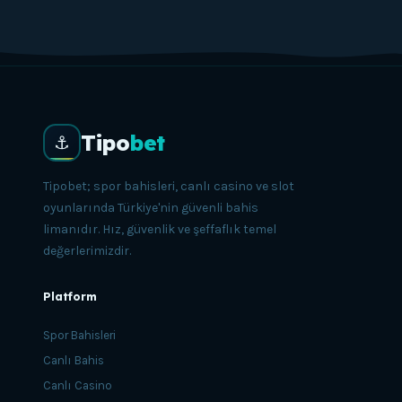
Tipo
bet
⚓
Tipobet; spor bahisleri, canlı casino ve slot
oyunlarında Türkiye'nin güvenli bahis
limanıdır. Hız, güvenlik ve şeffaflık temel
değerlerimizdir.
Platform
Spor Bahisleri
Canlı Bahis
Canlı Casino