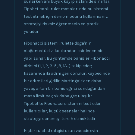
sunarken ani büyük kayıp riskini de sınırlar.
Tipobet canlı rulet masalarında bu sistemi
test etmek için demo modunu kullanmanız
stratejiyi risksiz öğrenmenin en pratik
yoludur.
Fibonacci sistemi, rulette doğa'nın
olağanüstü dizi kalıbından esinlenen bir
yapı sunar. Bu yöntemde bahisler Fibonacci
dizisini (1, 1, 2, 3, 5, 8, 13…) takip eder;
kazanınca iki adım geri dönülür, kaybedince
bir adım ileri gidilir. Martingale'den daha
yavaş artan bir bahis eğrisi sunduğundan
masa limitine çok daha geç ulaşılır.
Tipobet'te Fibonacci sistemini test eden
kullanıcılar, küçük seanslar halinde
stratejiyi denemeyi tercih etmektedir.
Hiçbir rulet stratejisi uzun vadede evin