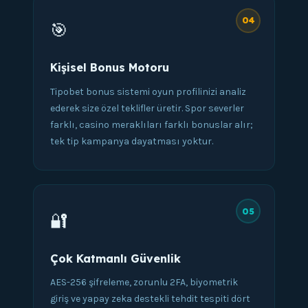
04
🎯
Kişisel Bonus Motoru
Tipobet bonus sistemi oyun profilinizi analiz
ederek size özel teklifler üretir. Spor severler
farklı, casino meraklıları farklı bonuslar alır;
tek tip kampanya dayatması yoktur.
05
🔐
Çok Katmanlı Güvenlik
AES-256 şifreleme, zorunlu 2FA, biyometrik
giriş ve yapay zeka destekli tehdit tespiti dört