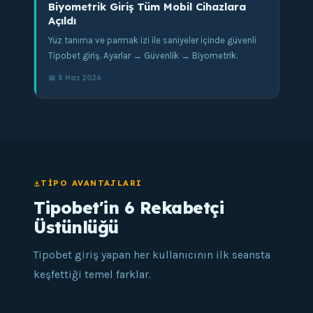
Biyometrik Giriş Tüm Mobil Cihazlara
Açıldı
Yüz tanıma ve parmak izi ile saniyeler içinde güvenli
Tipobet giriş. Ayarlar → Güvenlik → Biyometrik.
📅 8 Haz 2026
TIPO AVANTAJLARI
Tipobet'in 6 Rekabetçi
Üstünlüğü
Tipobet giriş yapan her kullanıcının ilk seansta
keşfettiği temel farklar.