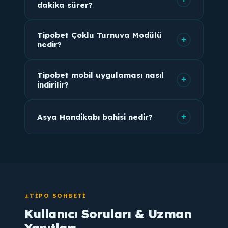
dakika sürer?
Tipobet Çoklu Turnuva Modülü
+
nedir?
Tipobet mobil uygulaması nasıl
+
indirilir?
+
Asya Handikabı bahisi nedir?
TIPO SOHBETI
Kullanıcı Soruları & Uzman
Yanıtları