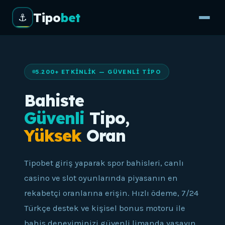
Tipo
bet
⚓
5.200+ ETKINLIK — GÜVENLI TIPO
Bahiste
Güvenli
Tipo,
Yüksek
Oran
Tipobet giriş yaparak spor bahisleri, canlı
casino ve slot oyunlarında piyasanın en
rekabetçi oranlarına erişin. Hızlı ödeme, 7/24
Türkçe destek ve kişisel bonus motoru ile
bahis deneyiminizi güvenli limanda yaşayın.