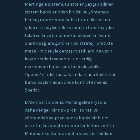
Martingale sistemi, rulette en yaygın bilinen
sistem bahislerinden biridir. Bu yöntemde
her kayıptan sonra bahis tutarı iki katına
çıkarılır; böylece ilk kazanışta tüm kayıplar
telafi edilir ve bir birim kâr elde edilir. Teorik
olarak sağlam görünen bu strateji, pratikte
masa limitleriyle çarpışır; ardı ardına uzun
kayıp serileri masanın izin verdiği
maksimum bahse çok hızlı ulaşabilir.
Tipobet'in rulet masalarında masa limitlerini
bahis başlamadan önce kontrol etmeniz
önerilir.
D'Alembert sistemi, Martingale'e kıyasla
daha dengeli bir risk profili sunar. Bu
yöntemde kayıptan sonra bahis bir birim
artırılır, kazanıştan sonra bir birim azaltılır.
Matematiksel olarak daha yavaş bir birikim