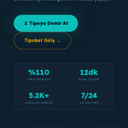
⚓ Tipoya Demir At
Tipobet Giriş →
%110
12dk
TIPO BONUSU
PARA ÇEKME
5.2K+
7/24
CANLI ETKINLIK
TR DESTEK