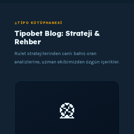
TIPO KÜTÜPHANESI
Tipobet Blog: Strateji &
Rehber
Rulet stratejilerinden canlı bahis oran
analizlerine, uzman ekibimizden özgün içerikler.
🎡