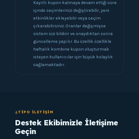
Kayıtlı kupon kalmaya devam ettiği süre
içinde seçimlerinizi değiştirebilir, yeni
etkinlikler ekleyebilir veya seçim
çıkarabilirsiniz. Oranlar değişmişse
sistem sizi bildirir ve onaydıktan sonra
güncelleme yapılır. Bu özellik özellikle
haftalık kombine kupon oluşturmak
isteyen kullanıcılar için büyük kolaylık
sağlamaktadır.
TIPO İLETIŞIM
Destek Ekibimizle İletişime
Geçin